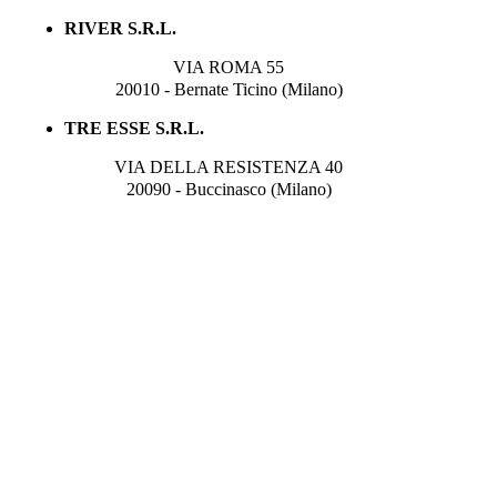
RIVER S.R.L.
VIA ROMA 55
20010 - Bernate Ticino (Milano)
TRE ESSE S.R.L.
VIA DELLA RESISTENZA 40
20090 - Buccinasco (Milano)
© Next Service P.I.02129920696 - Tutti i diritti riserv