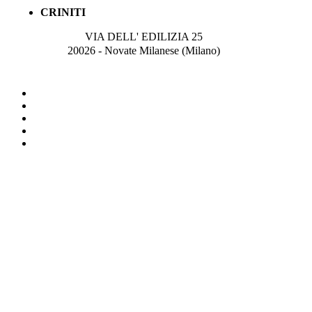
CRINITI
VIA DELL' EDILIZIA 25
20026 - Novate Milanese (Milano)
© Next Service P.I.02129920696 - Tutti i